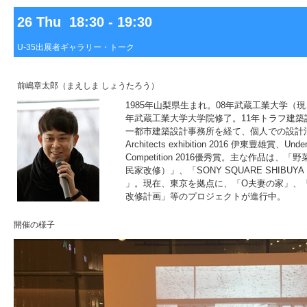
26 Thu 18:30 - 19:30
U-35出展者ギャラリー・トーク
前嶋章太郎（まえしま しょうたろう）
1985年山梨県生まれ。08年武蔵工業大学（
年武蔵工業大学大学院修了。11年トラフ建築設
一都市建築設計事務所を経て、個人での設計活動
Architects exhibition 2016 伊東豊雄賞、Under 3
Competition 2016優秀賞。主な作品は
民家改修）」、「SONY SQUARE SHIBUYA PRO
」。現在、東京を拠点に、「O夫妻の家」、
改修計画」等のプロジェクトが進行中。
開催の様子