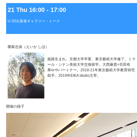
21 Thu 16:00 - 17:00
U-35出展者ギャラリー・トーク
榮家志保（えいか しほ）
姫路生まれ。京都大学卒業、東京藝術大学修了。ミマ
ール・シナン美術大学交換留学。大西麻貴+百田有
希/o+hパートナー。2018-21年東京藝術大学教育研究
助手。2019年EIKA studio主宰。
開催の様子